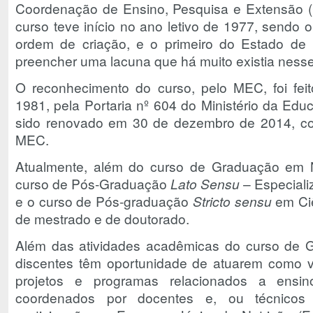
Coordenação de Ensino, Pesquisa e Extensão 
curso teve início no ano letivo de 1977, sendo 
ordem de criação, e o primeiro do Estado de M
preencher uma lacuna que há muito existia ness
O reconhecimento do curso, pelo MEC, foi fe
1981, pela Portaria nº 604 do Ministério da Edu
sido renovado em 30 de dezembro de 2014, co
MEC.
Atualmente, além do curso de Graduação em N
curso de Pós-Graduação
Lato Sensu
– Especiali
e o curso de Pós-graduação
Stricto sensu
em Ciê
de mestrado e de doutorado.
Além das atividades acadêmicas do curso de 
discentes têm oportunidade de atuarem como vo
projetos e programas relacionados a ensin
coordenados por docentes e, ou técnicos 