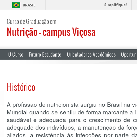
Simplifique!
BRASIL
Curso de Graduação em
Nutrição – campus Viçosa
O Curso
Futuro Estudante
Orientadores Acadêmicos
Oportun
Histórico
A profissão de nutricionista surgiu no Brasil na
Mundial quando se sentiu de forma marcante a 
saudável e adequada para o crescimento de c
adequado dos indivíduos, a manutenção da força
aliados, a resistência às infecções por parte