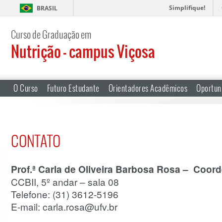
Simplifique!
BRASIL
Curso de Graduação em
Nutrição – campus Viçosa
O Curso
Futuro Estudante
Orientadores Acadêmicos
Oportun
CONTATO
Prof.ª Carla de Oliveira Barbosa Rosa – Coo
CCBII, 5º andar – sala 08
Telefone: (31) 3612-5196
E-mail: carla.rosa@ufv.br