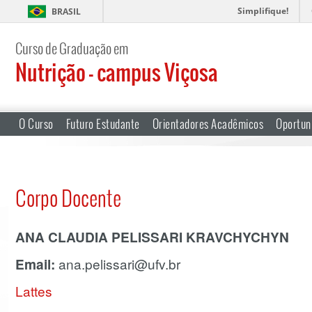
Simplifique!
BRASIL
Curso de Graduação em
Nutrição – campus Viçosa
O Curso
Futuro Estudante
Orientadores Acadêmicos
Oportun
Corpo Docente
ANA CLAUDIA PELISSARI KRAVCHYCHYN
Email:
ana.pelissari@ufv.br
Lattes