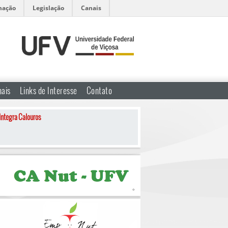
mação
Legislação
Canais
nais
Links de Interesse
Contato
Integra Calouros
+