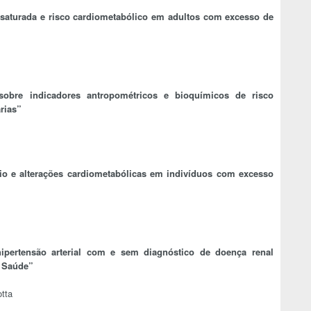
saturada e risco cardiometabólico em adultos com excesso de
 sobre indicadores antropométricos e bioquímicos de risco
rias”
o e alterações cardiometabólicas em indivíduos com excesso
ipertensão arterial com e sem diagnóstico de doença renal
à Saúde”
tta