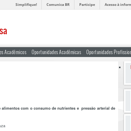
Simplifique!
Comunica BR
Participe
Acesso à infor
osa
es Acadêmicos
Oportunidades Acadêmicas
Oportunidades Profissio
 alimentos com o consumo de nutrientes e pressão arterial de
uza