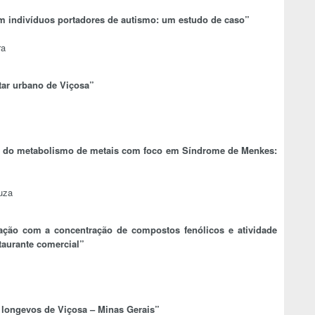
a em indivíduos portadores de autismo: um estudo de caso”
ra
tar urbano de Viçosa”
tos do metabolismo de metais com foco em Síndrome de Menkes:
uza
ação com a concentração de compostos fenólicos e atividade
taurante comercial”
 longevos de Viçosa – Minas Gerais”