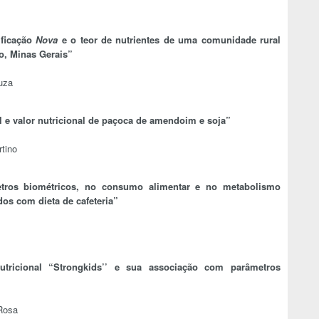
ificação
Nova
e o teor de nutrientes de uma comunidade rural
o, Minas Gerais”
uza
l e valor nutricional de paçoca de amendoim e soja”
tino
etros biométricos, no consumo alimentar e no metabolismo
os com dieta de cafeteria”
utricional “Strongkids’’ e sua associação com parâmetros
 Rosa