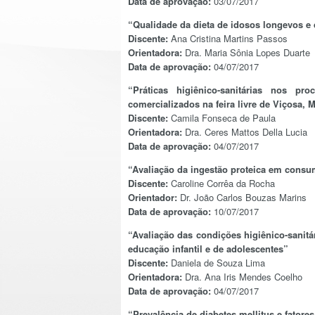
Data de aprovação:
03/07/2017
“Qualidade da dieta de idosos longevos e
Discente:
Ana Cristina Martins Passos
Orientadora:
Dra. Maria Sônia Lopes Duarte
Data de aprovação:
04/07/2017
“Práticas higiênico-sanitárias nos 
comercializados na feira livre de Viçosa, 
Discente:
Camila Fonseca de Paula
Orientadora:
Dra. Ceres Mattos Della Lucia
Data de aprovação:
04/07/2017
“Avaliação da ingestão proteica em consu
Discente:
Caroline Corrêa da Rocha
Orientador:
Dr. João Carlos Bouzas Marins
Data de aprovação:
10/07/2017
“Avaliação das condições higiênico-sanitá
educação infantil e de adolescentes”
Discente:
Daniela de Souza Lima
Orientadora:
Dra. Ana Iris Mendes Coelho
Data de aprovação:
04/07/2017
“Prevalência de diabetes mellitus e fator