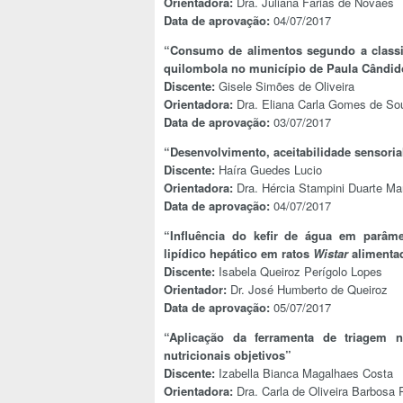
Orientadora:
Dra. Juliana Farias de Novaes
Data de aprovação:
04/07/2017
“Consumo de alimentos segundo a class
quilombola no município de Paula Cândid
Discente:
Gisele Simões de Oliveira
Orientadora:
Dra. Eliana Carla Gomes de So
Data de aprovação:
03/07/2017
“Desenvolvimento, aceitabilidade sensoria
Discente:
Haíra Guedes Lucio
Orientadora:
Dra. Hércia Stampini Duarte Mar
Data de aprovação:
04/07/2017
“Influência do kefir de água em parâm
lipídico hepático em ratos
Wistar
alimentad
Discente:
Isabela Queiroz Perígolo Lopes
Orientador:
Dr. José Humberto de Queiroz
Data de aprovação:
05/07/2017
“Aplicação da ferramenta de triagem n
nutricionais objetivos”
Discente:
Izabella Bianca Magalhaes Costa
Orientadora:
Dra. Carla de Oliveira Barbosa