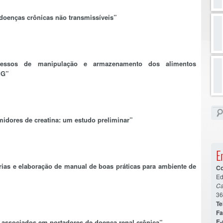
 doenças crônicas não transmissíveis”
processos de manipulação e armazenamento dos alimentos
MG”
midores de creatina: um estudo preliminar”
E
rias e elaboração de manual de boas práticas para ambiente de
Co
Ed
C
36
Tel
Fa
E-
es associados em portadores de doença renal crônica”