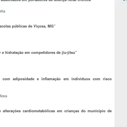
tta
escolas públicas de Viçosa, MG”
e hidratação em competidores de jiu-jitsu”
o com adiposidade e inflamação em indivíduos com risco
 Rosa
e alterações cardiometabólicas em crianças do município de