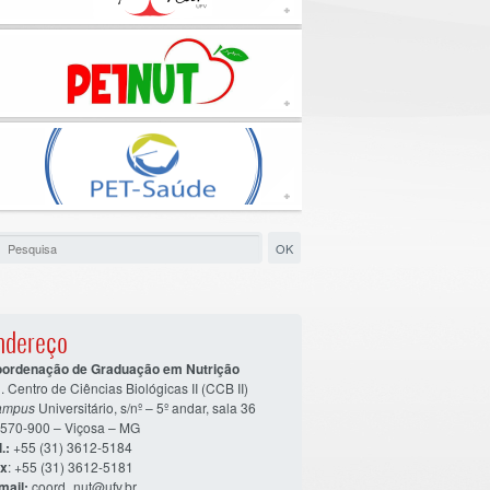
+
+
+
ndereço
ordenação de Graduação em Nutrição
. Centro de Ciências Biológicas II (CCB II)
ampus
Universitário, s/nº – 5º andar, sala 36
570-900 – Viçosa – MG
.:
+55 (31) 3612-5184
x
: +55 (31) 3612-5181
mail:
coord_nut@ufv.br