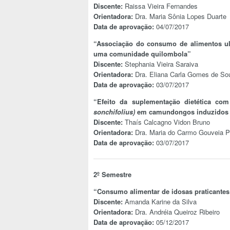
Discente:
Raissa Vieira Fernandes
Orientadora:
Dra. Maria Sônia Lopes Duarte
Data de aprovação:
04/07/2017
“Associação do consumo de alimentos ult
uma comunidade quilombola”
Discente:
Stephania Vieira Saraiva
Orientadora:
Dra. Eliana Carla Gomes de So
Data de aprovação:
03/07/2017
“Efeito da suplementação dietética c
sonchifolius)
em camundongos induzidos à
Discente:
Thaís Calcagno Vidon Bruno
Orientadora:
Dra. Maria do Carmo Gouveia P
Data de aprovação:
03/07/2017
2º Semestre
“Consumo alimentar de idosas praticantes 
Discente:
Amanda Karine da Silva
Orientadora:
Dra. Andréia Queiroz Ribeiro
Data de aprovação:
05/12/2017