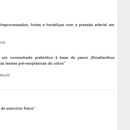
raprocessados, frutas e hortaliças com a pressão arterial em
uza
om um concentrado prebiótico à base de yacon
(Smallanthus
s lesões pré-neoplásicas do cólon”
eluzio
de exercício físico”