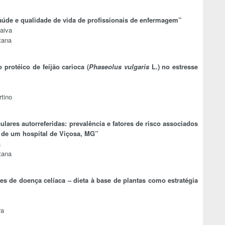
aúde e qualidade de vida de profissionais de enfermagem”
aiva
tana
o protéico de feijão carioca (
Phaseolus vulgaris
L.) no estresse
tino
ares autorreferidas: prevalência e fatores de risco associados
 de um hospital de Viçosa, MG”
a
tana
es de doença celíaca – dieta à base de plantas como estratégia
ra